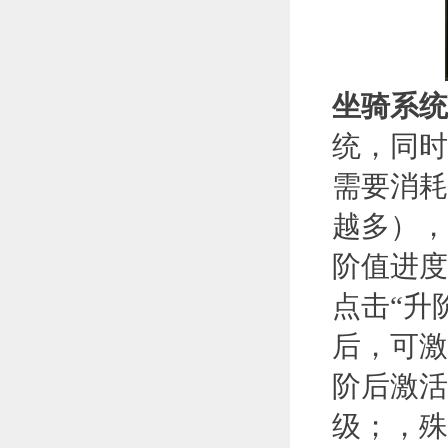
坐骑系统
统，同时
需要
消耗
越多）
，
阶值进度
点击
“升
后，可激
阶后激活
级；
，
殊