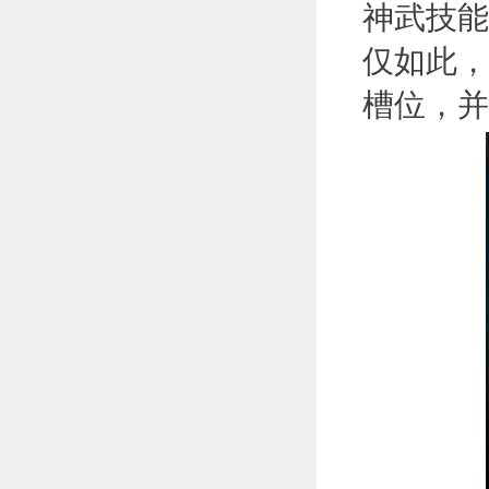
神武技能
仅如此，
槽位，并