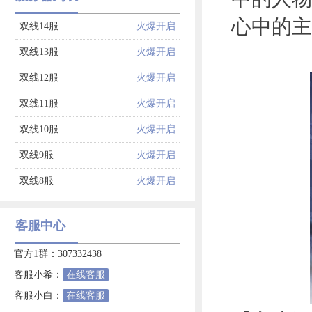
心中的主
双线14服
火爆开启
双线13服
火爆开启
双线12服
火爆开启
双线11服
火爆开启
双线10服
火爆开启
双线9服
火爆开启
双线8服
火爆开启
客服中心
官方1群：307332438
客服小希：
在线客服
客服小白：
在线客服