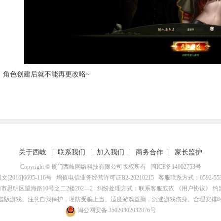
：角色创建后就不能再更改咯~
关于西岐
|
联系我们
|
加入我们
|
商务合作
|
家长监护
Copyright ©
厦门西岐网络科技有限公司版权所有
闽ICP备14002753号
[2016]6695-116号
增值电信业务经营许可证B2-20210215
客服联系方式：0592-553
市思明区望海路10号之二2楼202—2
纠纷处理方式：联系客服或依
《用户协议》
约
盗版游戏。注意自我保护，谨防受骗上当。适度游戏益脑，沉迷游戏伤身。合理安排
闽公网安备 35020302032876号